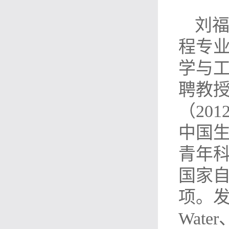
刘福
程专
学与
聘教授
（20
中国
青年科
国家自
项。发
Water