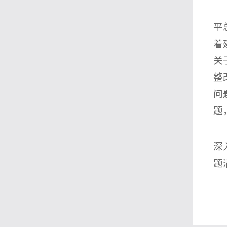
平
着
关
整
问
题
深
题