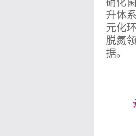
硝化
升体
元化环
脱氮
据。