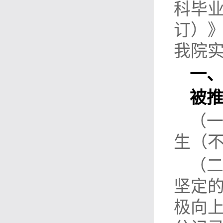
科毕
订）》
我院
一
被
（
生（
（
坚定
极向