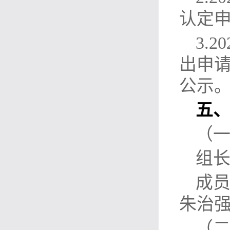
认定
3.
出申
公示
五
（
组
成
朱治
（