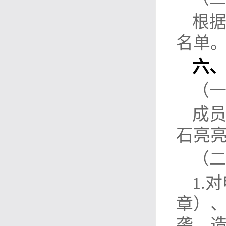
根
名单
六
（
成员
石亮
（
1.
章）
袭、